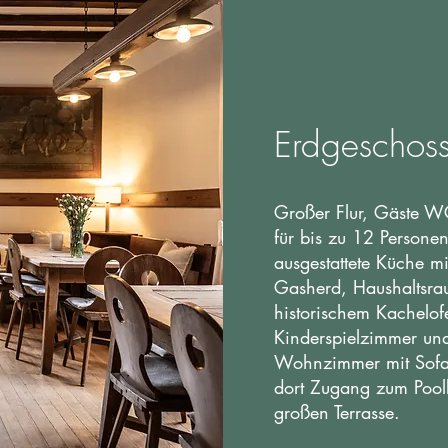
Erdgeschos
Großer Flur, Gäste W
für bis zu 12 Persone
ausgestattete Küche m
Gasherd, Haushaltsra
historischem Kachelo
Kinderspielzimmer un
Wohnzimmer mit Sofa
dort Zugang zum Pool
großen Terrasse.