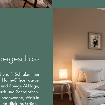
ergeschoss
ed und 1 Schlafzimmer
ür Home-Office, davon
 und Spiegel/Ablage,
ch und Schreibtisch.
t Badewanne, Walk-In
 und
Blick ins Grüne.